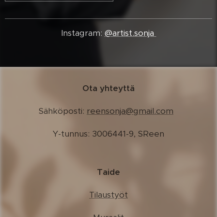
Instagram:
@artist.sonja
Ota yhteyttä
Sähköposti:
r
eensonja@gmail.com
Y-tunnus: 3006441-9, SReen
Taide
Tilaustyöt