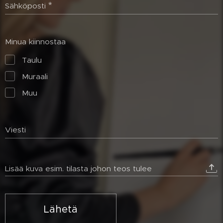
Sähköposti
Minua kiinnostaa
Taulu
Muraali
Muu
Viesti
Lisää kuva esim. tilasta johon teos tulee
Lähetä