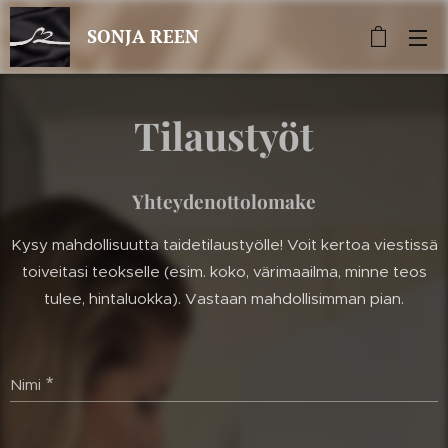
SONJA REEN
Tilaustyöt
Yhteydenottolomake
Kysy mahdollisuutta taidetilaustyölle! Voit kertoa viestissä
toiveitasi teokselle (esim. koko, värimaailma, minne teos
tulee, hintaluokka). Vastaan mahdollisimman pian.
Nimi